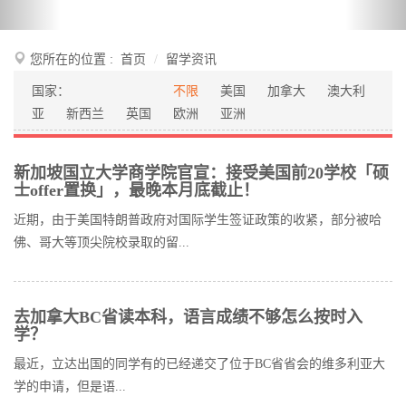
您所在的位置 :
首页
留学资讯
国家：
不限
美国
加拿大
澳大利
亚
新西兰
英国
欧洲
亚洲
新加坡国立大学商学院官宣：接受美国前20学校「硕
士offer置换」，最晚本月底截止！
近期，由于美国特朗普政府对国际学生签证政策的收紧，部分被哈
佛、哥大等顶尖院校录取的留...
去加拿大BC省读本科，语言成绩不够怎么按时入
学？
最近，立达出国的同学有的已经递交了位于BC省省会的维多利亚大
学的申请，但是语...