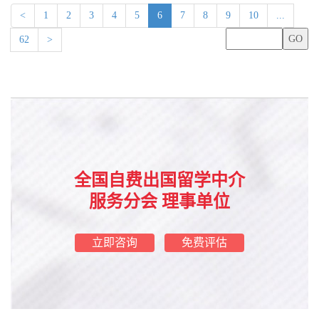
(current)
<
1
2
3
4
5
6
7
8
9
10
...
62
>
全国自费出国留学中介
服务分会 理事单位
立即咨询
免费评估