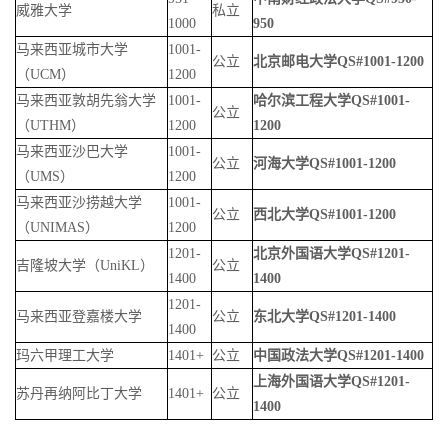
威雅大学
私立
1000
950
马来西亚城市大学
1001-
公立
北京邮电大学
QS#1001-1200
（
UCM
）
1200
马来西亚敦胡先翁大学
1001-
哈尔滨工程大学
QS#1001-
公立
（
UTHM
）
1200
1200
马来西亚沙巴大学
1001-
公立
河海大学
QS#1001-1200
（
UMS
）
1200
马来西亚沙捞越大学
1001-
公立
西北大学
QS#1001-1200
（
UNIMAS
）
1200
1201-
北京外国语大学
QS#1201-
吉隆坡大学（
UniKL
）
公立
1400
1400
1201-
马来西亚登嘉楼大学
公立
东北大学
QS#1201-1400
1400
玛六甲理工大学
1401+
公立
中国政法大学
QS#1201-1400
上海外国语大学
QS#1201-
苏丹再纳阿比丁大学
1401+
公立
1400