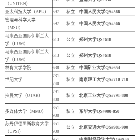
（
UNITEN
）
亚太科技大学（
APU
）
597
私立
中国人民大学
QS#566
管理与科学大学
597
私立
中国人民大学
QS#566
（
MSU
）
马来西亚国际伊斯兰大
613
公立
郑州大学
QS#618
学（
IIUM
）
马来西亚国际伊斯兰大
613
公立
郑州大学
QS#618
学（
IIUM
）
林肯大学学院
638
私立
中国矿业大学
QS#654
731-
世纪大学
私立
南京理工大学
QS#710-710
740
791-
拉曼大学（
UTAR
）
私立
北京工业大学
QS#791-800
800
851-
多媒体大学（
MMU
）
私立
东华大学
QS#900-850
900
苏丹伊德里斯教育大学
851-
公立
北京交通大学
QS#981-900
（
UPSI
）
900
951-
中南财经政法大学
QS#950-