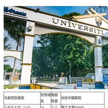
世界排
院校
马来西亚高校
对应中国高校
名
性质
马来亚大学（
UM
）
58
公立
浙江大学
QS#47