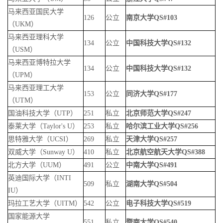
马来西亚国民大学
126
公立
南京大学
QS#103
（
UKM
）
马来西亚理科大学
134
公立
中国科技大学
QS#132
（
USM
）
马来西亚博特拉大学
134
公立
中国科技大学
QS#132
（
UPM
）
马来西亚理工大学
153
公立
同济大学
QS#177
（
UTM
）
国油科技大学（
UTP
）
251
私立
北京师范大学
QS#247
泰莱大学（
Taylor's U
）
253
私立
哈尔滨工业大学
QS#256
思特雅大学（
UCSI
）
269
私立
天津大学
QS#257
双威大学（
Sunway U
）
410
私立
北京航空航天大学
QS#388
北方大学（
UUM
）
491
公立
中南大学
QS#491
英迪国际大学（
INTI
509
私立
湖南大学
QS#504
IU
）
玛拉工艺大学（
UITM
）
542
公立
电子科技大学
QS#519
国家能源大学
551
私立
暨南大学
QS#540