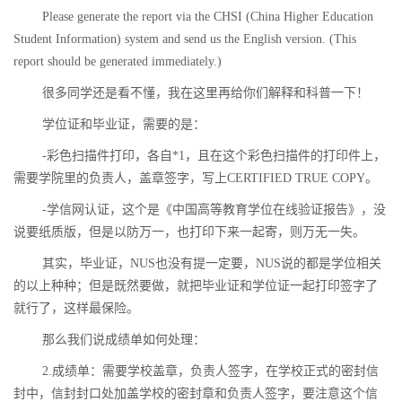
Please generate the report via the CHSI (China Higher Education
Student Information) system and send us the English version. (This
report should be generated immediately.)
很多同学还是看不懂，我在这里再给你们解释和科普一下！
学位证和毕业证，需要的是：
-
彩色扫描件打印，各自
*1
，且在这个彩色扫描件的打印件上，
需要学院里的负责人，盖章签字，写上
CERTIFIED TRUE COPY
。
-
学信网认证，这个是《中国高等教育学位在线验证报告》，没
说要纸质版，但是以防万一，也打印下来一起寄，则万无一失。
其实，毕业证，
NUS
也没有提一定要，
NUS
说的都是学位相关
的以上种种；但是既然要做，就把毕业证和学位证一起打印签字了
就行了，这样最保险。
那么我们说成绩单如何处理：
2.
成绩单：需要学校盖章，负责人签字，在学校正式的密封信
封中，信封封口处加盖学校的密封章和负责人签字，要注意这个信