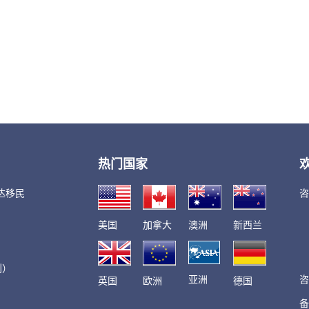
热门国家
达移民
咨
美国
加拿大
澳洲
新西兰
划）
亚洲
咨
英国
欧洲
德国
备