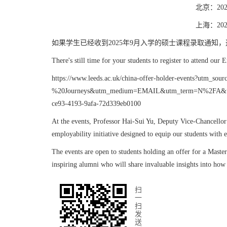
北京：
20
上海：
20
如果学生已经收到
2025
年
9
月入学的硕士课程录取通知，
There's still time for your students to register to attend ou
https://www.leeds.ac.uk/china-offer-holder-events?utm_
%20Journeys&utm_medium=EMAIL&utm_term=N%2FA&utm
ce93-4193-9afa-72d339eb0100
At the events, Professor Hai-Sui Yu, Deputy Vice-Chancellor
employability initiative designed to equip our students with e
The events are open to students holding an offer for a Maste
inspiring alumni who will share invaluable insights into how
扫
一
扫
发
送