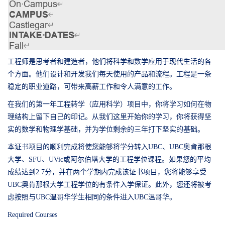
工程师是思考者和建造者，他们将科学和数学应用于现代生活的各
个方面。他们设计和开发我们每天使用的产品和流程。工程是一条
稳定的职业道路，可带来高薪工作和令人满意的工作。
在我们的第一年工程转学（应用科学）项目中，你将学习如何在物
理结构上留下自己的印记。从我们这里开始你的学习，你将获得坚
实的数学和物理学基础，并为学位剩余的三年打下坚实的基础。
本证书项目的顺利完成将使您能够将学分转入
UBC
、
UBC
奥肯那根
大学、
SFU
、
UVic
或阿尔伯塔大学的工程学位课程。如果您的平均
成绩达到
2.7
分，并在两个学期内完成该证书项目，您将能够享受
UBC
奥肯那根大学工程学位的有条件入学保证。此外，您还将被考
虑按照与
UBC
温哥华学生相同的条件进入
UBC
温哥华。
Required Courses